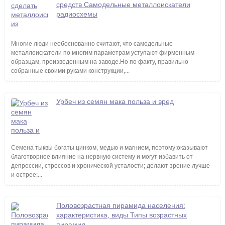
средств Самодельные металлоискатели
радиосхемы
Многие люди необоснованно считают, что самодельные
металлоискатели по многим параметрам уступают фирменным
образцам, произведенным на заводе.Но по факту, правильно
собранные своими руками конструкции,...
Урбеч из семян мака польза и вред
Семена тыквы богаты цинком, медью и магнием, поэтому:оказывают
благотворное влияние на нервную систему и могут избавить от
депрессии, стрессов и хронической усталости; делают зрение лучше
и острее;...
Половозрастная пирамида населения:
характеристика, виды Типы возрастных
пирамид