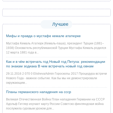
Лучшее
Мифы и правда о мустафе кемале ататюрке
Мустафа Кемаль Ататюрк (Кемаль-паша), президент Турции (1881–
1938) Основатель республиканской Турции Мустафа Кемаль родился
12 марта 1881 года в...
Как и в чём встречать год Новый год Петуха: рекомендации
по знакам зодиака В чем встречать новый год овнам
29.11.2016 2 070 0 ElishevaAdmin Гороскопы 2017 Процедура встречи
Нового Года - важное событие. Как бы мы ни демонстрировали
окружающим...
Планы германского нападения на ссср
Великая Отечественная Война План нападения Германии на СССР
Адольф Гитлер изучает карту России Советско-финляндская война
послужила суровым уроком для...