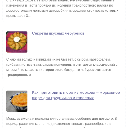
С 1 января 2014 г. в Налоговый Кодекс РФ внесены существенные
изменения в части порядка исчисления транспортного налога по
дорогостоящим легковым автомобилям, средняя стоимость которых
превышает 3...
Секреты вкусных чебуреков
С какими только начинками их не бывает, с сыром, картофелем,
грибами, но, все-таки, самым популярным считается классический с
мясом. Что касается истории этого блюда, то чебурек считается
традиционным...
Как приготовить пюре из моркови – морковное
пюре для грудничков и взрослых
Морковь вкусна и полезна для организма, особенно для детского. В
период развития корнеплод позволяет вносить разнообразие в