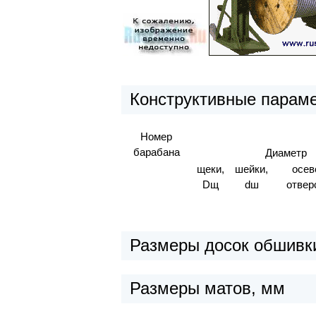
Конструктивные парам
Номер
барабана
Диаметр
щеки,
шейки,
осев
Dщ
dш
отвер
Размеры досок обшивки
Размеры матов, мм