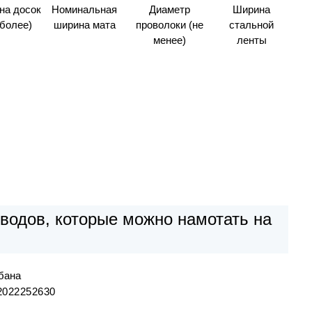
на досок
Номинальная
Диаметр
Ширина
 более)
ширина мата
проволоки (не
стальной
менее)
ленты
водов, которые можно намотать на
бана
20
22
25
26
30