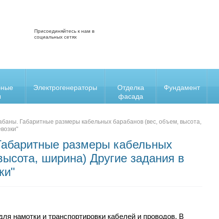
Присоединяйтесь к нам в
социальных сетях
бные
Электрогенераторы
Отделка
Фундамент
ы
фасада
баны. Габаритные размеры кабельных барабанов (вес, объем, высота,
евозки"
Габаритные размеры кабельных
высота, ширина) Другие задания в
ки"
ля намотки и транспортировки кабелей и проводов. В