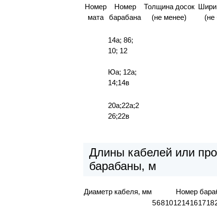
Номер
Номер
Толщина досок
Шири
мата
барабана
(не менее)
(не
14а; 86;
10; 12
Юа; 12а;
14;14в
20а;22а;2
26;22в
Длины кабелей или про
барабаны, м
Диаметр кабеля, мм
Номер бара
5
6
8
10
12
14
16
17
18