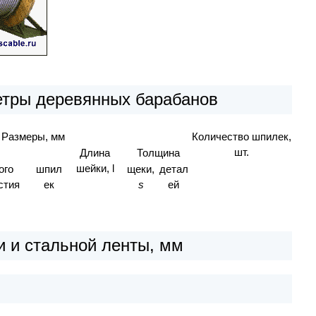
етры деревянных барабанов
Размеры, мм
Количество шпилек,
шт.
Длина
Толщина
шейки, l
ого
шпил
щеки,
детал
стия
ек
s
ей
 и стальной ленты, мм