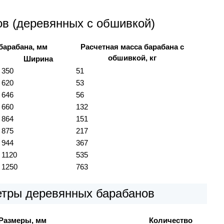
ов (деревянных с обшивкой)
барабана, мм
Расчетная масса барабана с
обшивкой, кг
Ширина
350
51
620
53
646
56
660
132
864
151
875
217
944
367
1120
535
1250
763
етры деревянных барабанов
Размеры, мм
Количество