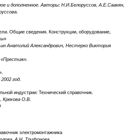
ное и дополненное. Авторы: Н.И.Белоруссов, А.Е.Саакян,
руссова.
ели. Общие сведения. Конструкции, оборудование,
ты»
ин Анатолий Александрович, Нестерко Виктория
 «Престиж».
».
2002 год.
льной индустрии: Технический справочник.
, Крехова О.В.
9
равочник электромонтажника
колова, А.Н. Трифонова