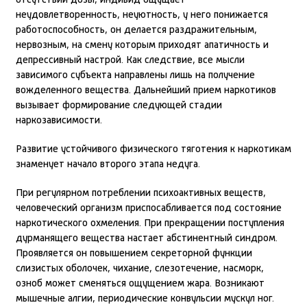
отсутствии дозы, индивид ощущает
неудовлетворенность, неуютность, у него понижается
работоспособность, он делается раздражительным,
нервозным, на смену которым приходят апатичность и
депрессивный настрой. Как следствие, все мысли
зависимого субъекта направлены лишь на получение
вожделенного вещества. Дальнейший прием наркотиков
вызывает формирование следующей стадии
наркозависимости.
Развитие устойчивого физического тяготения к наркотикам
знаменует начало второго этапа недуга.
При регулярном потреблении психоактивных веществ,
человеческий организм приспосабливается под состояние
наркотического охмеления. При прекращении поступления
дурманящего вещества настает абстинентный синдром.
Проявляется он повышением секреторной функции
слизистых оболочек, чихание, слезотечение, насморк,
озноб может сменяться ощущением жара. Возникают
мышечные алгии, периодические конвульсии мускул ног.