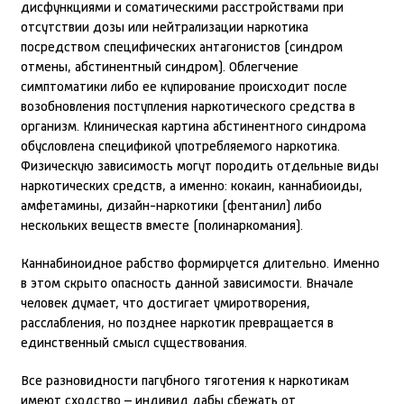
дисфункциями и соматическими расстройствами при
отсутствии дозы или нейтрализации наркотика
посредством специфических антагонистов (синдром
отмены, абстинентный синдром). Облегчение
симптоматики либо ее купирование происходит после
возобновления поступления наркотического средства в
организм. Клиническая картина абстинентного синдрома
обусловлена спецификой употребляемого наркотика.
Физическую зависимость могут породить отдельные виды
наркотических средств, а именно: кокаин, каннабиоиды,
амфетамины, дизайн-наркотики (фентанил) либо
нескольких веществ вместе (полинаркомания).
Каннабиноидное рабство формируется длительно. Именно
в этом скрыто опасность данной зависимости. Вначале
человек думает, что достигает умиротворения,
расслабления, но позднее наркотик превращается в
единственный смысл существования.
Все разновидности пагубного тяготения к наркотикам
имеют сходство – индивид дабы сбежать от