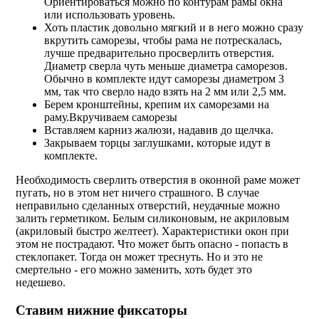
Ориентироваться можно по контурам рамы окна
или использовать уровень.
Хоть пластик довольно мягкий и в него можно сразу
вкрутить саморезы, чтобы рама не потрескалась,
лучше предварительно просверлить отверстия.
Диаметр сверла чуть меньше диаметра саморезов.
Обычно в комплекте идут саморезы диаметром 3
мм, так что сверло надо взять на 2 мм или 2,5 мм.
Берем кронштейны, крепим их саморезами на
раму.Вкручиваем саморезы
Вставляем карниз жалюзи, надавив до щелчка.
Закрываем торцы заглушками, которые идут в
комплекте.
Необходимость сверлить отверстия в оконной раме может
пугать, но в этом нет ничего страшного. В случае
неправильно сделанных отверстий, неудачные можно
залить герметиком. Белым силиконовым, не акриловым
(акриловый быстро желтеет). Характеристики окон при
этом не пострадают. Что может быть опасно - попасть в
стеклопакет. Тогда он может треснуть. Но и это не
смертельно - его можно заменить, хоть будет это
недешево.
Ставим нижние фиксаторы