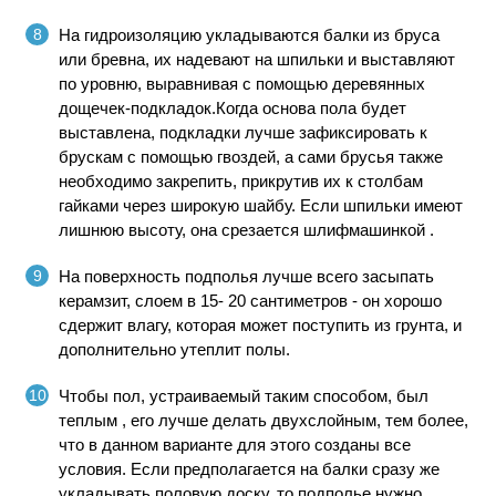
На гидроизоляцию укладываются балки из бруса
или бревна, их надевают на шпильки и выставляют
по уровню, выравнивая с помощью деревянных
дощечек-подкладок.Когда основа пола будет
выставлена, подкладки лучше зафиксировать к
брускам с помощью гвоздей, а сами брусья также
необходимо закрепить, прикрутив их к столбам
гайками через широкую шайбу. Если шпильки имеют
лишнюю высоту, она срезается шлифмашинкой .
На поверхность подполья лучше всего засыпать
керамзит, слоем в 15- 20 сантиметров - он хорошо
сдержит влагу, которая может поступить из грунта, и
дополнительно утеплит полы.
Чтобы пол, устраиваемый таким способом, был
теплым , его лучше делать двухслойным, тем более,
что в данном варианте для этого созданы все
условия. Если предполагается на балки сразу же
укладывать половую доску, то подполье нужно