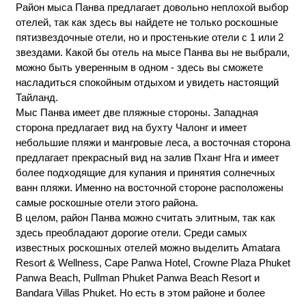
Район мыса Панва предлагает довольно неплохой выбор
отелей, так как здесь вы найдете не только роскошные
пятизвездочные отели, но и простенькие отели с 1 или 2
звездами. Какой бы отель на мысе Панва вы не выбрали,
можно быть уверенным в одном - здесь вы сможете
насладиться спокойным отдыхом и увидеть настоящий
Тайланд.
Мыс Панва имеет две пляжные стороны. Западная
сторона предлагает вид на бухту Чалонг и имеет
небольшие пляжи и мангровые леса, а восточная сторона
предлагает прекрасный вид на залив Пханг Нга и имеет
более подходящие для купания и принятия солнечных
ванн пляжи. Именно на восточной стороне расположены
самые роскошные отели этого района.
В целом, район Панва можно считать элитным, так как
здесь преобладают дорогие отели. Среди самых
известных роскошных отелей можно выделить Amatara
Resort & Wellness, Cape Panwa Hotel, Crowne Plaza Phuket
Panwa Beach, Pullman Phuket Panwa Beach Resort и
Bandara Villas Phuket. Но есть в этом районе и более