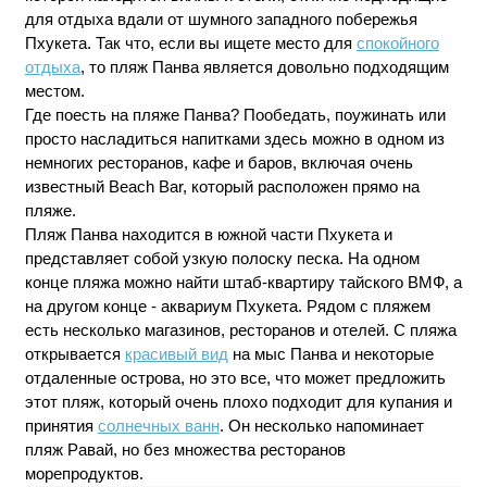
для отдыха вдали от шумного западного побережья
Пхукета. Так что, если вы ищете место для
спокойного
отдыха
, то пляж Панва является довольно подходящим
местом.
Где поесть на пляже Панва? Пообедать, поужинать или
просто насладиться напитками здесь можно в одном из
немногих ресторанов, кафе и баров, включая очень
известный Beach Bar, который расположен прямо на
пляже.
Пляж Панва находится в южной части Пхукета и
представляет собой узкую полоску песка. На одном
конце пляжа можно найти штаб-квартиру тайского ВМФ, а
на другом конце - аквариум Пхукета. Рядом с пляжем
есть несколько магазинов, ресторанов и отелей. С пляжа
открывается
красивый вид
на мыс Панва и некоторые
отдаленные острова, но это все, что может предложить
этот пляж, который очень плохо подходит для купания и
принятия
солнечных ванн
. Он несколько напоминает
пляж Равай, но без множества ресторанов
морепродуктов.