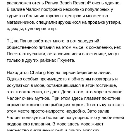
расположен отель Panwa Beach Resort 4* очень удачно.
В заливе Чалонг построено несколько популярных у
туристов больших торговых центров и множество
магазинчиков, специализирующихся на продаже утвари,
одежды, сувениров и пр.
ТЦ на Панва работает много, а вот заведений
общественного питания на этом мысе, к сожалению, нет.
Поесть отпускники, остановившиеся в гостинице, могут
только в других районах Пхукета.
Находится Chalong Bay на первой береговой линии.
Однако особых преимуществ любителям позагорать и
искупаться в море, остановившимся в этой гостинице,
это, к сожалению, не дает. Дело в том, что море в заливе
Чалонг очень мутное. При этом здесь плавает поистине
огромное количество рыбацких лодок. То есть купаться в
этом месте просто-напросто неудобно. Зато залив
Чалонг пользуется большой популярностью у любителей
подводного плавания. В море здесь море живет
множество диковинных рыб и других морских